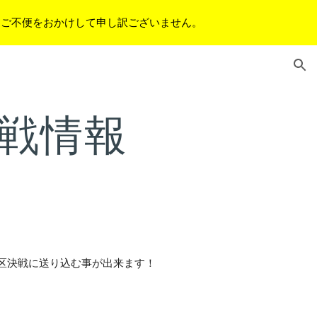
。ご不便をおかけして申し訳ございません。
ion
戦情報
区決戦に送り込む事が出来ます！