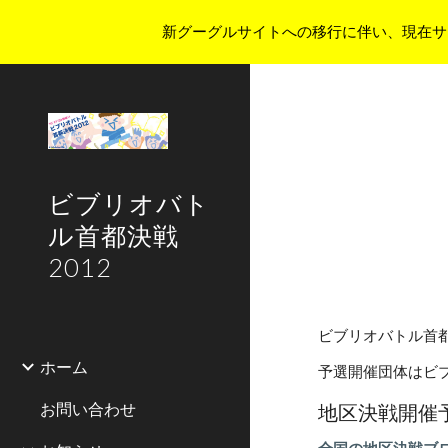
新グーグルサイトへの移行に伴い、現在サ
Sk
ビブリオバト
ル首都決戦
2012
ビブリオバトル首
ホーム
予選開催団体はビ
お問い合わせ
地区決戦開催