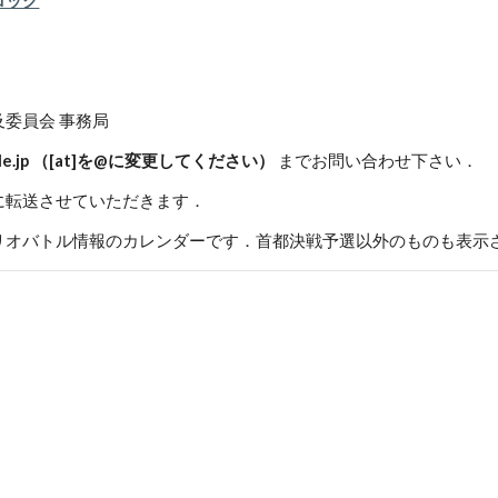
ロック
委員会 事務局
obattle.jp （[at]を@に変更してください）
 までお問い合わせ下さい．
に転送させていただきます．
リオバトル情報のカレンダーです．首都決戦予選以外のものも表示