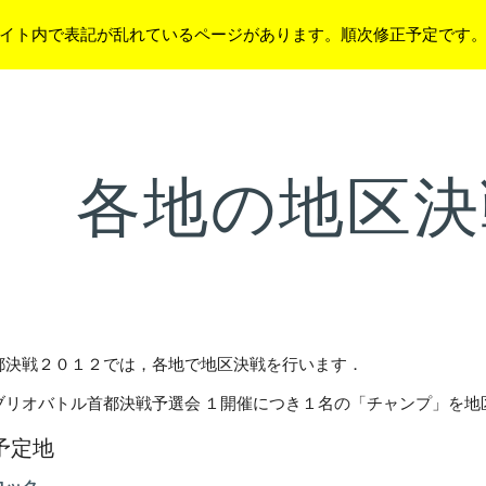
イト内で表記が乱れているページがあります。順次修正予定です
ip to main content
Skip to navigat
各地の地区決
都決戦２０１２では，各地で地区決戦を行います．
ブリオバトル首都決戦予選会 １開催につき１名の「チャンプ」を地
予定地